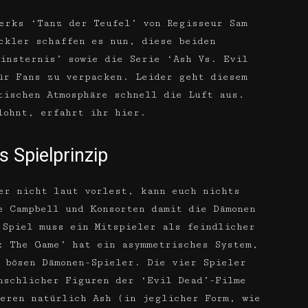
erks ‘Tanz der Teufel’ von Regisseur Sam
ckler schaffen es nun, diese beiden
insternis’ sowie die Serie ‘Ash Vs. Evil
ür Fans zu verpacken. Leider geht diesem
tischen Atmosphäre schnell die Luft aus.
lohnt, erfahrt ihr hier.
s Spielprinzip
er nicht laut vorlest, kann euch nichts
e Campbell und Konsorten damit die Dämonen
 Spiel muss ein Mitspieler als feindlicher
: The Game’ hat ein asymmetrisches System,
 bösen Dämonen-Spieler. Die vier Spieler
nschlicher Figuren der ‘Evil Dead’-Filme
eren natürlich Ash (in jeglicher Form, wie