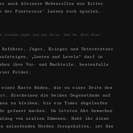
er auch kleinere Nebenrollen wie Ritter
e der Finsternis’ lassen sich spielen.
e reichen sogar bis zur Serie ‘Ash Vs. Evil Dead’.
 Anführer, Jäger, Krieger und Unterstützer
aufsteigen, „Looten und Leveln“ darf in
aben ihre Vor- und Nachteile, bestenfalls
vier Felder.
 einer Karte finden, die zu einer Seite des
hrt. Erscheinen die beiden Gegenstände auf
nen zu bleiben, bis ein Timer abgelaufen
de gefasst machen. Im letzten Akt bewachen
mlung von uralten Dämonen. Habt ihr diese
en anlaufenden Horden ferngehalten, ist das