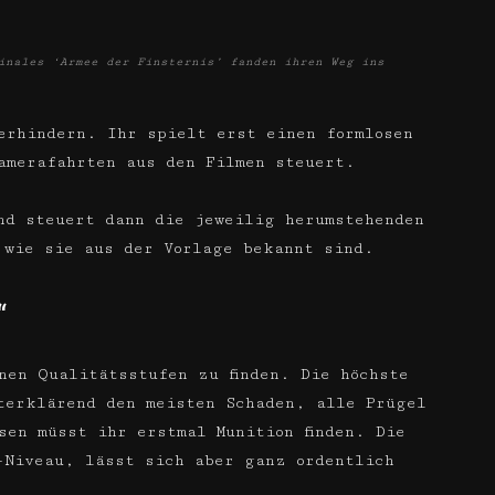
inales ‘Armee der Finsternis’ fanden ihren Weg ins
erhindern. Ihr spielt erst einen formlosen
amerafahrten aus den Filmen steuert.
nd steuert dann die jeweilig herumstehenden
 wie sie aus der Vorlage bekannt sind.
“
nen Qualitätsstufen zu finden. Die höchste
terklärend den meisten Schaden, alle Prügel
sen müsst ihr erstmal Munition finden. Die
-Niveau, lässt sich aber ganz ordentlich