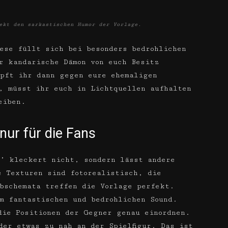
ekt den sarkastischen Humor der Vorlage.
ese füllt sich bei besonders bedrohlichen
r kandarische Dämon von euch Besitz
pft ihr dann gegen eure ehemaligen
, müsst ihr euch in Lichtquellen aufhalten
eiben.
nur für die Fans
e’ kleckert nicht, sondern lässt andere
e Texturen sind fotorealistisch, die
bschemata treffen die Vorlage perfekt.
m fantastischen und bedrohlichen Sound.
die Positionen der Gegner genau einordnen.
der etwas zu nah an der Spielfigur. Das ist