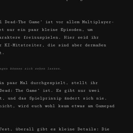
l Dead-The Game’ ist vor allem Multiplayer-
et nur ein paar kleine Episoden, um
araktere freizuspielen. Hier seid ihr
r KI-Mitstreiter, die sind aber dermaßen
t.
ngen können sich sehen lassen.
in paar Mal durchgespielt, stellt ihr
Dead: The Game’ ist. Es gibt nur zwei
t, und das Spielprinzip ändert sich nie.
nicht, wird euch wohl kaum etwas am Gamepad
Fest, überall gibt es kleine Details: Die