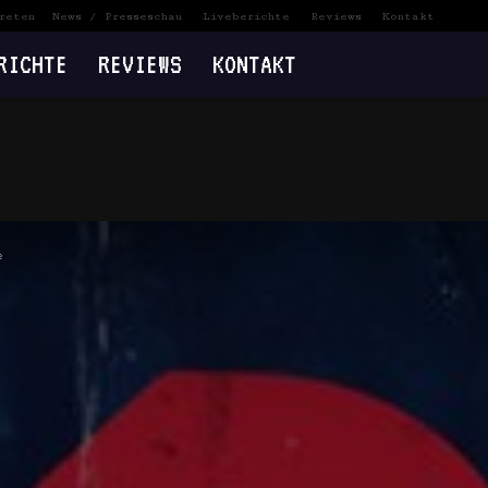
reten
News / Presseschau
Liveberichte
Reviews
Kontakt
RICHTE
REVIEWS
KONTAKT
e