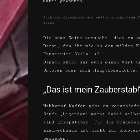
Match gewonnen.
Auch die Charaktere des völlig abgedrehten F
Spiel.
Die böse Seite versucht, dies zu v
Dämon, den ihr wie in den wilden K
Fanservice-Skala: +2.
Danach sucht ihr euch einen Wirt u
Untoten oder auch Hauptbösewichte,
„Das ist mein Zauberstab!
Nahkampf-Waffen gibt es verschiede
Stufe „Legendär“ macht dabei selbs
sind unkaputtbar. Für die Schießei
Zielmechanik ist nicht auf Shooter
bedienen.