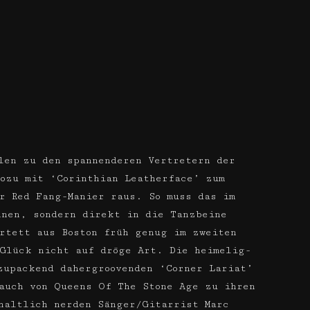
len zu den spannenderen Vertretern der
ozu mit ‘Corinthian Leatherface’ zum
r Red Fang-Manier raus. So muss das im
hnen, sondern direkt in die Tanzbeine
rtett aus Boston früh genug im zweiten
Glück nicht auf dröge Art. Die heimelig-
zupackend daher­groovenden ‘Corner Lariat’
auch von Queens Of The Stone Age zu ihren
haltlich nerden Sänger/Gitarrist Marc