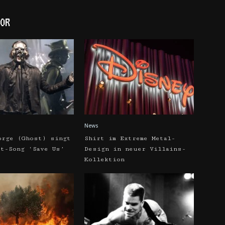
OR
News
orge (Ghost) singt
Shirt im Extreme Metal-
pt-Song ‘Save Us’
Design in neuer Villains-
Kollektion