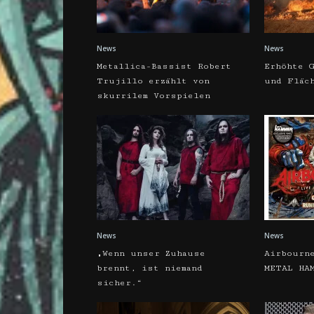
News
News
Metallica-Bassist Robert
Erhöhte G
Trujillo erzählt von
und Fläc
skurrilem Vorspielen
News
News
„Wenn unser Zuhause
Airbourn
brennt, ist niemand
METAL HA
sicher.“