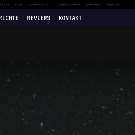
reten
News / Presseschau
Liveberichte
Reviews
Kontakt
RICHTE
REVIEWS
KONTAKT