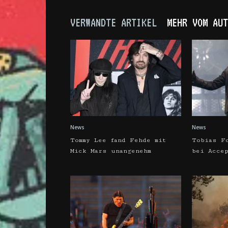
VERWANDTE ARTIKEL
MEHR VOM AUT
News
News
Tommy Lee fand Fehde mit
Tobias F
Mick Mars unangenehm
bei Acce