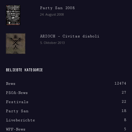
Party San 2008
24. August 2008
ARIOCH – Civitas diaboli
5. Oktober 2013
BELIEBTE KATEGORIE
12474
News
27
PSOA-News
22
Festivals
18
Party San
8
Liveberichte
5
WFF-News