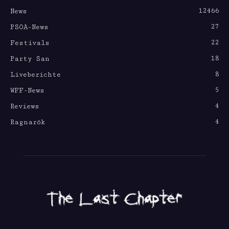
12466
News
27
PSOA-News
22
Festivals
18
Party San
8
Liveberichte
5
WFF-News
4
Reviews
4
Ragnarök