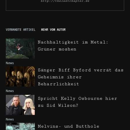
http://thelastchapter.de
VERWANDTE ARTIKEL
MEHR VOM AUTOR
Nachhaltigkeit im Metal:
Grüner moshen
News
Sänger Biff Byford verrät das
Geheimnis ihrer
Beharrlichkeit
News
Spricht Kelly Osbourne hier
zu Sid Wilson?
News
Melvins- und Butthole