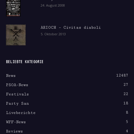
24. August 2008
ARIOCH – Civitas diaboli
5. Oktober 2013
BELIEBTE KATEGORIE
12487
News
27
PSOA-News
22
Festivals
18
Party San
8
Liveberichte
5
WFF-News
4
Reviews