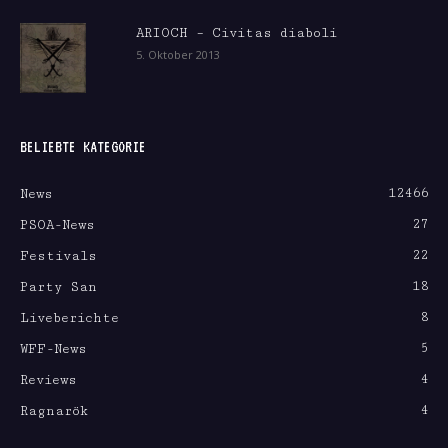
ARIOCH – Civitas diaboli
5. Oktober 2013
BELIEBTE KATEGORIE
12466
News
27
PSOA-News
22
Festivals
18
Party San
8
Liveberichte
5
WFF-News
4
Reviews
4
Ragnarök