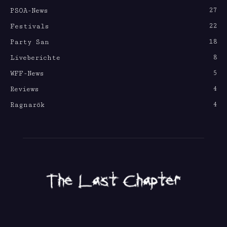
27
PSOA-News
22
Festivals
18
Party San
8
Liveberichte
5
WFF-News
4
Reviews
4
Ragnarök