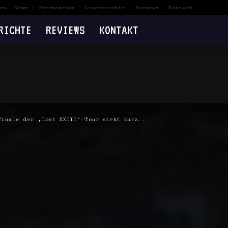
en
News / Presseschau
Liveberichte
Reviews
Kontakt
RICHTE
REVIEWS
KONTAKT
inale der „Lost XXIII“-Tour steht kurz...