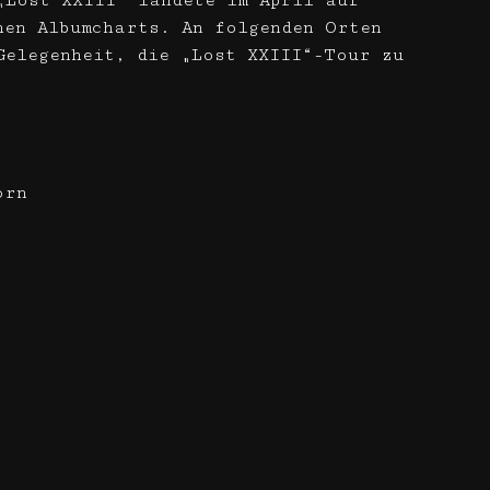
„Lost XXIII“ landete im April auf
hen Albumcharts. An folgenden Orten
Gelegenheit, die „Lost XXIII“-Tour zu
orn