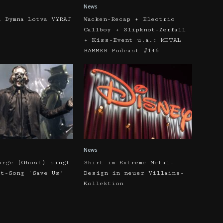
News
u Dymna Lotva VYRAJ
Wacken-Recap + Electric
Callboy + Slipknot-Zerfall
+ Kiss-Event u.a.: METAL
HAMMER Podcast #146
News
orge (Ghost) singt
Shirt im Extreme Metal-
pt-Song ‘Save Us’
Design in neuer Villains-
Kollektion