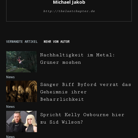
Michael Jakob
http://thelastchapter.de
VERWANDTE ARTIKEL
MEHR VOM AUTOR
Nachhaltigkeit im Metal:
Grüner moshen
News
Sänger Biff Byford verrät das
Geheimnis ihrer
Beharrlichkeit
News
Spricht Kelly Osbourne hier
zu Sid Wilson?
News