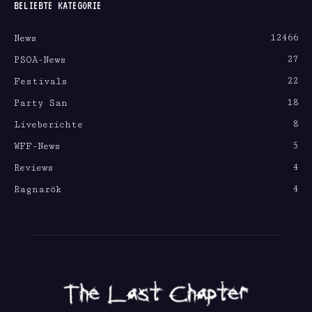
BELIEBTE KATEGORIE
12466
News
27
PSOA-News
22
Festivals
18
Party San
8
Liveberichte
5
WFF-News
4
Reviews
4
Ragnarök