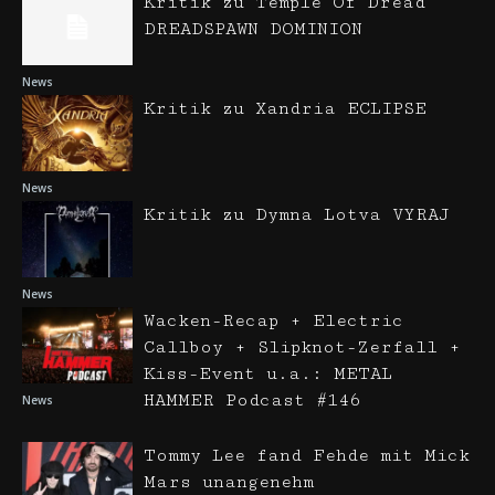
Kritik zu Temple Of Dread
DREADSPAWN DOMINION
News
Kritik zu Xandria ECLIPSE
News
Kritik zu Dymna Lotva VYRAJ
News
Wacken-Recap + Electric
Callboy + Slipknot-Zerfall +
Kiss-Event u.a.: METAL
HAMMER Podcast #146
News
Tommy Lee fand Fehde mit Mick
Mars unangenehm