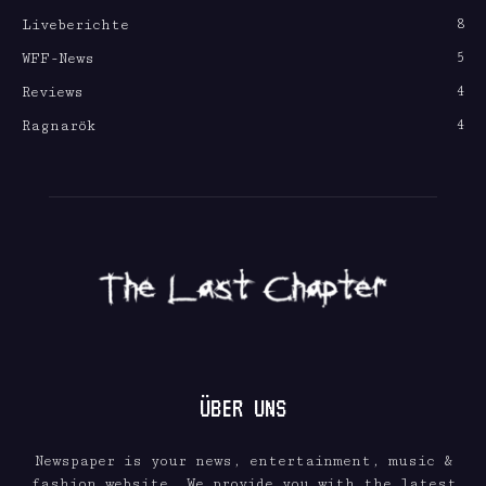
8
Liveberichte
5
WFF-News
4
Reviews
4
Ragnarök
ÜBER UNS
Newspaper is your news, entertainment, music &
fashion website. We provide you with the latest