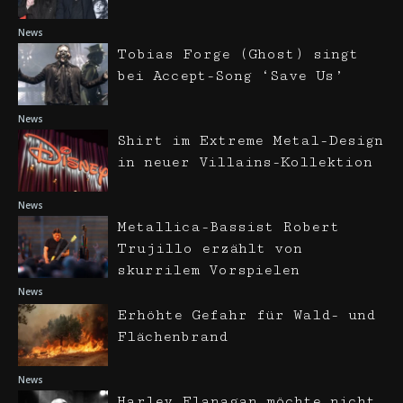
News
Tobias Forge (Ghost) singt
bei Accept-Song ‘Save Us’
News
Shirt im Extreme Metal-Design
in neuer Villains-Kollektion
News
Metallica-Bassist Robert
Trujillo erzählt von
skurrilem Vorspielen
News
Erhöhte Gefahr für Wald- und
Flächenbrand
News
Harley Flanagan möchte nicht