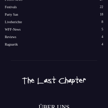
22
Festivals
18
Party San
8
Liveberichte
5
WFF-News
4
Reviews
4
Ragnarök
ÜBER UNS