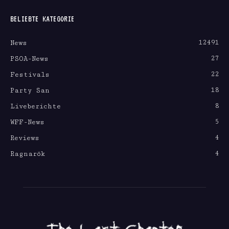
BELIEBTE KATEGORIE
12491
News
27
PSOA-News
22
Festivals
18
Party San
8
Liveberichte
5
WFF-News
4
Reviews
4
Ragnarök