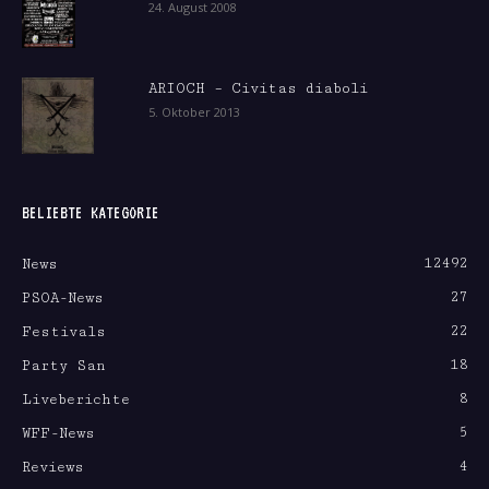
24. August 2008
ARIOCH – Civitas diaboli
5. Oktober 2013
BELIEBTE KATEGORIE
12492
News
27
PSOA-News
22
Festivals
18
Party San
8
Liveberichte
5
WFF-News
4
Reviews