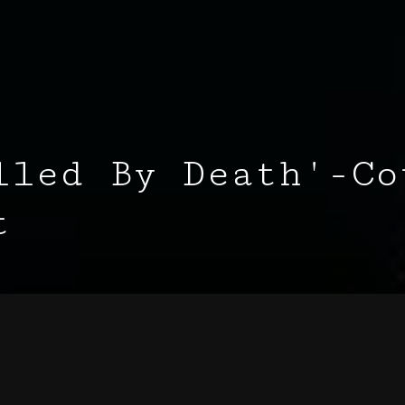
lled By Death'-Co
t