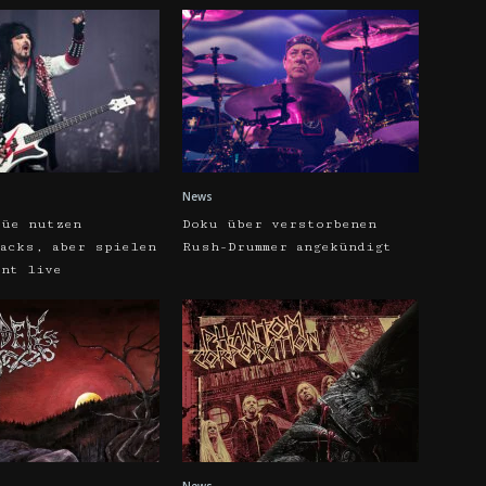
News
rüe nutzen
Doku über verstorbenen
racks, aber spielen
Rush-Drummer angekündigt
ent live