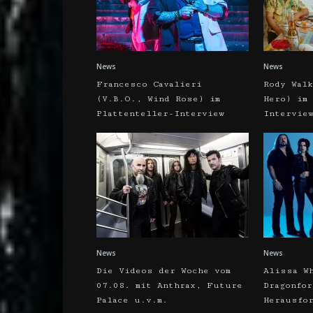
News
News
Francesco Cavalieri
Rody Wal
(V.B.O., Wind Rose) im
Hero) im
Plattenteller-Interview
Intervie
News
News
Die Videos der Woche vom
Alissa W
07.08. mit Anthrax, Future
Dragonfo
Palace u.v.m.
Herausfo