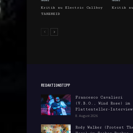
News
News
Kritik zu Electric Callboy
Kritik z
TANZNEID
REDAKTIONSTIPP
Francesco Cavalieri
(V.B.O., Wind Rose) im
Plattenteller-Interview
8. August 2026
Rody Walker (Protest Th