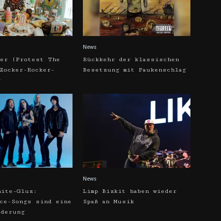
News
ker (Protest The
Rückkehr der klassischen
 Zocker-Rocker-
Besetzung mit Paukenschlag
w
News
hite-Gluz:
Limp Bizkit haben wieder
rce-Songs sind eine
Spaß an Musik
rderung