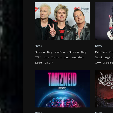
News
News
Green Day rufen „Green Day
Mötley C
TV“ ins Leben und senden
Backingt
dort 24/7
100 Proz