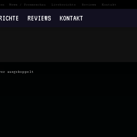
ten
News / Presseschau
Liveberichte
Reviews
Kontakt
RICHTE
REVIEWS
KONTAKT
ver ausgekoppelt