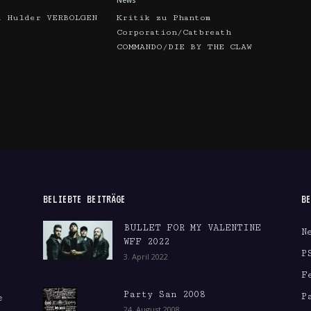
News
u Hulder VERBOLGEN
Kritik zu Phantom
Corporation/Catbreath
COMMANDO/DIE BY THE CLAW
BELIEBTE BEITRÄGE
BE
BULLET FOR MY VALENTINE
N
WFF 2022
P
3. April 2022
F
Party San 2008
P
e
24. August 2008