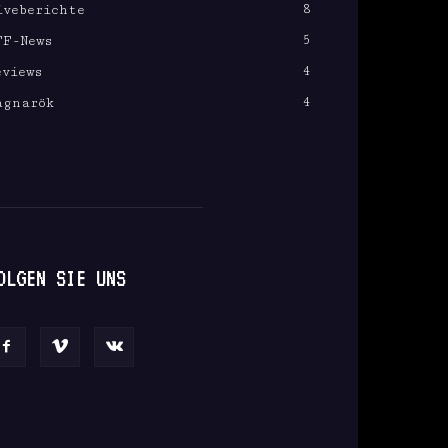
8
iveberichte
5
FF-News
4
eviews
4
agnarök
OLGEN SIE UNS