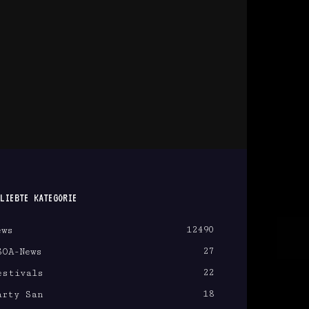
LIEBTE KATEGORIE
12490
ews
27
SOA-News
22
estivals
18
arty San