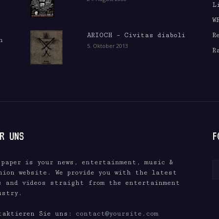
L
W
ARIOCH – Civitas diaboli
R
n
5. Oktober 2013
R
R UNS
F
spaper is your news, entertainment, music &
hion website. We provide you with the latest
s and videos straight from the entertainment
ustry.
taktieren Sie uns:
contact@yoursite.com