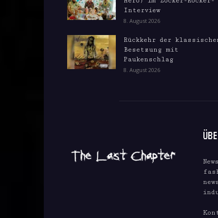
Hero) im Zocker-Rocker-
Interview
8. August 2026
Rückkehr der klassische
Besetzung mit
Paukenschlag
8. August 2026
ÜBE
New
fas
new
ind
Kon