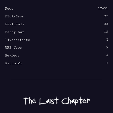
12491
News
27
PSOA-News
22
Festivals
18
Party San
8
Liveberichte
5
WFF-News
4
Reviews
4
Ragnarök