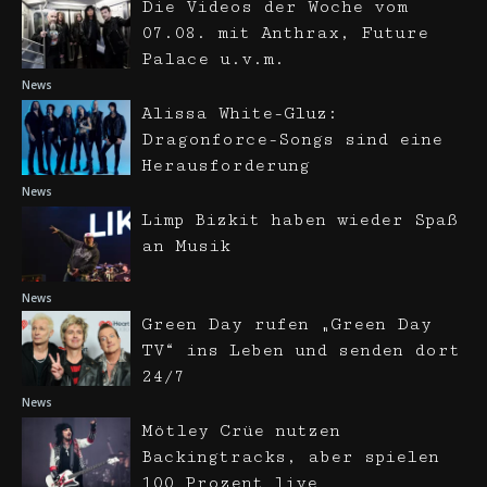
Die Videos der Woche vom
07.08. mit Anthrax, Future
Palace u.v.m.
News
Alissa White-Gluz:
Dragonforce-Songs sind eine
Herausforderung
News
Limp Bizkit haben wieder Spaß
an Musik
News
Green Day rufen „Green Day
TV“ ins Leben und senden dort
24/7
News
Mötley Crüe nutzen
Backingtracks, aber spielen
100 Prozent live