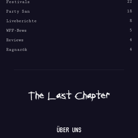
22
Festivals
18
Party San
8
Liveberichte
5
WFF-News
4
Reviews
4
Ragnarök
ÜBER UNS