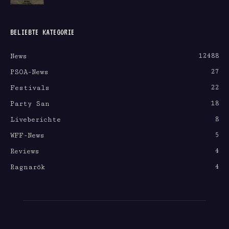
BELIEBTE KATEGORIE
12488
News
27
PSOA-News
22
Festivals
18
Party San
8
Liveberichte
5
WFF-News
4
Reviews
4
Ragnarök