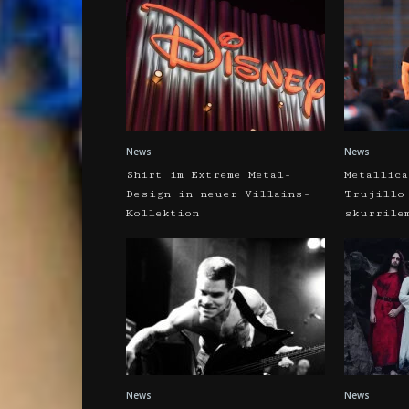
News
News
Shirt im Extreme Metal-
Metallic
Design in neuer Villains-
Trujillo
Kollektion
skurrile
News
News