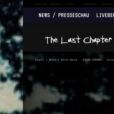
Freitag, August 7, 2026
Anmelden / Beitret
NEWS / PRESSESCHAU
LIVEBE
The
Last
Chapter
Start
News
Rock Hard – ARCH ENEMY: ‚Poi