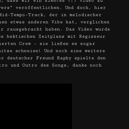
n, dass wir ein siebtes (!) Video zu
vers“ veröffentlichen. Und doch, hier
Mid-Tempo-Track, der in melodischer
nen etwas anderen Vibe hat, verglichen
ir rausgebracht haben. Das Video wurde
es hektischen Zeitplans mit Regisseur
ierten Crew – sie ließen es sogar
hitze schneien! Und noch eine weitere
er deutscher Freund Raphy spielte den
tro und Outro des Songs, danke noch