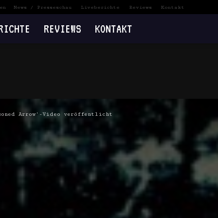
en
News / Presseschau
Liveberichte
Reviews
Kontakt
RICHTE
REVIEWS
KONTAKT
soned Arrow‘-Video veröffentlicht