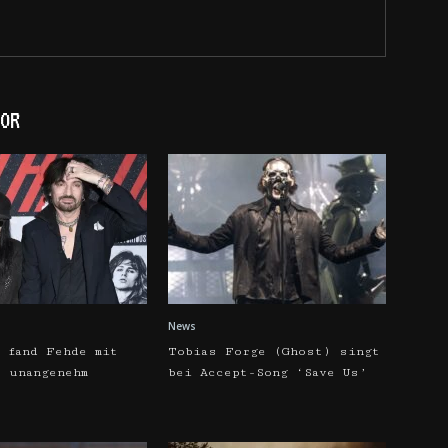
OR
News
 fand Fehde mit
Tobias Forge (Ghost) singt
s unangenehm
bei Accept-Song ‘Save Us’