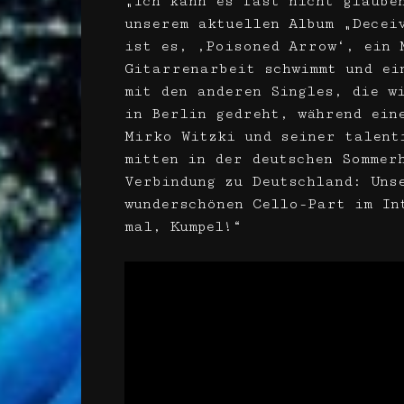
„Ich kann es fast nicht glaube
unserem aktuellen Album „Decei
ist es, ‚Poisoned Arrow‘, ein 
Gitarrenarbeit schwimmt und ei
mit den anderen Singles, die w
in Berlin gedreht, während ein
Mirko Witzki und seiner talent
mitten in der deutschen Sommer
Verbindung zu Deutschland: Uns
wunderschönen Cello-Part im In
mal, Kumpel!“