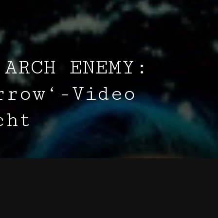
 ARCH ENEMY:
rrow‘-Video
cht