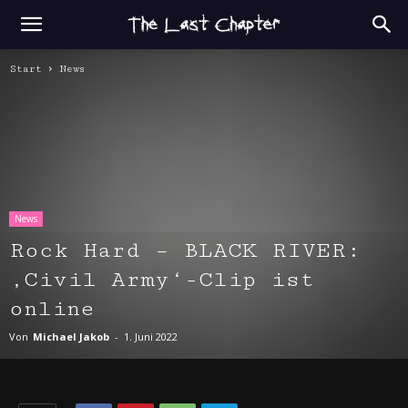
Start
News
News
Rock Hard – BLACK RIVER:
‚Civil Army‘-Clip ist
online
Von
Michael Jakob
-
1. Juni 2022