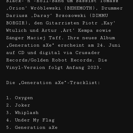
Black-’n‘-Roll-Band um Bassist Tomasz
‚Orion‘ Wróblewski (BEHEMOTH), Drummer
Dariusz ‚Daray‘ Brzozowski (DIMMU
BORGIR), den Gitarristen Piotr ‚Kay‘
Wtulich und Artur ‚Art‘ Kempa sowie
Sänger Maciej Taff. Ihre neues Album
„Generation aXe“ erscheint am 24. Juni
auf CD und digital via Crusader
Records/Golden Robot Records. Die
Vinyl-Version folgt Anfang 2023.
Die „Generation aXe“-Tracklist:
1. Oxygen
2. Joker
3. Whiplash
4. Under My Flag
5. Generation aXe