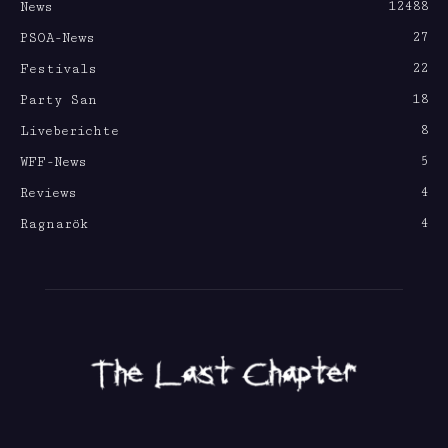
12488
News
27
PSOA-News
22
Festivals
18
Party San
8
Liveberichte
5
WFF-News
4
Reviews
4
Ragnarök