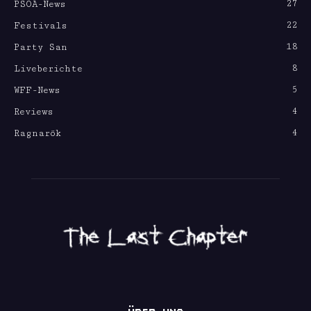
27
PSOA-News
22
Festivals
18
Party San
8
Liveberichte
5
WFF-News
4
Reviews
4
Ragnarök