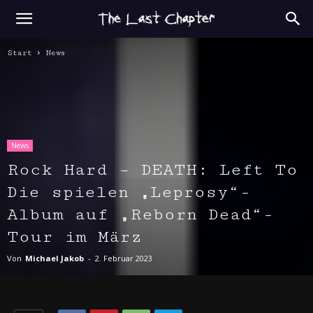
Start
News
News
Rock Hard – DEATH: Left To
Die spielen „Leprosy“-
Album auf „Reborn Dead“-
Tour im März
Von
Michael Jakob
-
2. Februar 2023