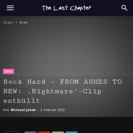
Start
News
News
Rock Hard – FROM ASHES TO
NEW: ‚Nightmare‘-Clip
enthüllt
Von
Michael Jakob
-
3. Februar 2023