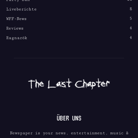
8
Liveberichte
5
WFF-News
4
Reviews
4
Ragnarök
ÜBER UNS
Newspaper is your news, entertainment, music &