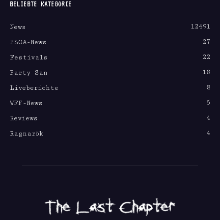
BELIEBTE KATEGORIE
12491
News
27
PSOA-News
22
Festivals
18
Party San
8
Liveberichte
5
WFF-News
4
Reviews
4
Ragnarök