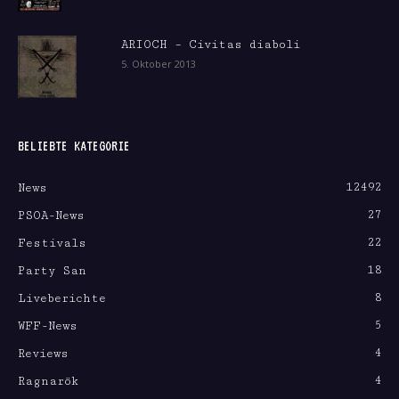
ARIOCH – Civitas diaboli
5. Oktober 2013
BELIEBTE KATEGORIE
12492
News
27
PSOA-News
22
Festivals
18
Party San
8
Liveberichte
5
WFF-News
4
Reviews
4
Ragnarök