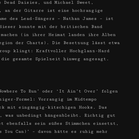
e Dead Daisies, und Michael Sweet,
, an der Gitarre ist eine hochrangige
ame des Lead-Sängers – Nathan James – ist
dieser konnte mit der britischen Band
 machen (in ihrer Heimat landen ihre Alben
egion der Charts). Die Besetzung lässt etwa
roup klingt: Kraftvoller Hochglanz-Hard
 die gesamte Spielzeit hinweg angesagt.
Nowhere To Run’ oder ‘It Ain’t Over’ folgen
ziger-Formel: Vorrangig im Midtempo
ck mit eingängig-kitschigen Hooks. Das
, was unbedingt hängenbleibt. Richtig gut
et ebenfalls sein süßes Stimmchen einsetzt,
s You Can)’ – davon hätte es ruhig mehr