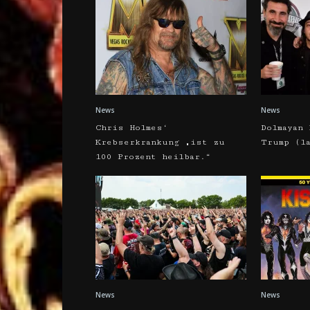
News
News
Chris Holmes‘
Dolmayan 
Krebserkrankung „ist zu
Trump (l
100 Prozent heilbar.“
News
News