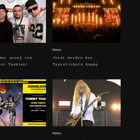
News
hat genug von
Jetzt werden die
aut Tankian)
Tagestickets knapp
News