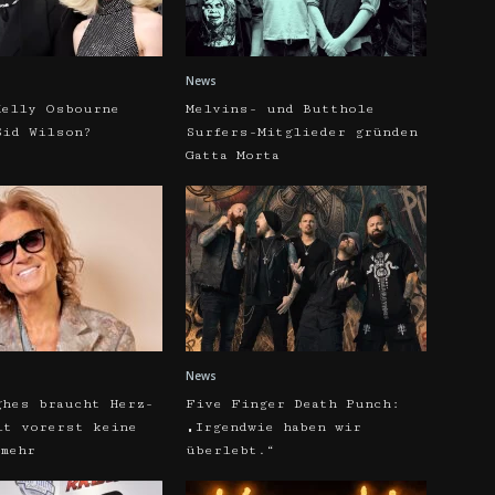
News
Kelly Osbourne
Melvins- und Butthole
Sid Wilson?
Surfers-Mitglieder gründen
Gatta Morta
News
ghes braucht Herz-
Five Finger Death Punch:
lt vorerst keine
„Irgendwie haben wir
 mehr
überlebt.“