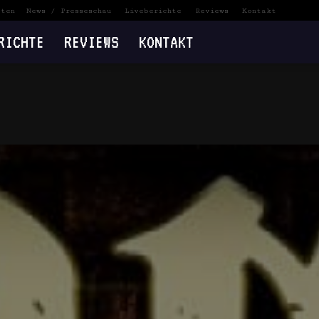
eten
News / Presseschau
Liveberichte
Reviews
Kontakt
RICHTE
REVIEWS
KONTAKT