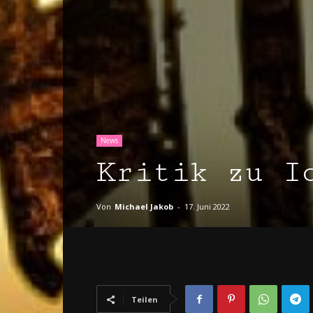
News
Kritik zu I
Von
Michael Jakob
-
17. Juni 2022
Teilen