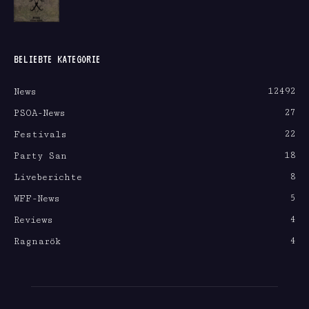
BELIEBTE KATEGORIE
12492
News
27
PSOA-News
22
Festivals
18
Party San
8
Liveberichte
5
WFF-News
4
Reviews
4
Ragnarök