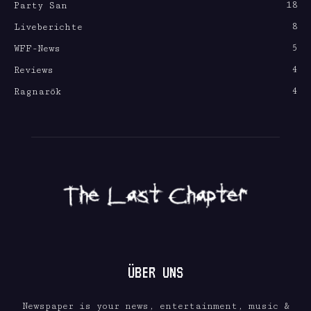
18
Party San
8
Liveberichte
5
WFF-News
4
Reviews
4
Ragnarök
ÜBER UNS
Newspaper is your news, entertainment, music &