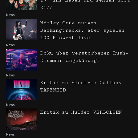
TV“ ins Leben und senden dort
24/7
News
Mötley Crüe nutzen
Backingtracks, aber spielen
100 Prozent live
News
Doku über verstorbenen Rush-
Drummer angekündigt
News
Kritik zu Electric Callboy
TANZNEID
News
Kritik zu Hulder VERBOLGEN
News