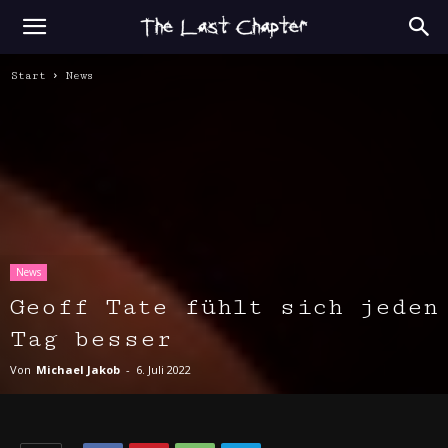
Start
News
News
Geoff Tate fühlt sich jeden
Tag besser
Von
Michael Jakob
-
6. Juli 2022