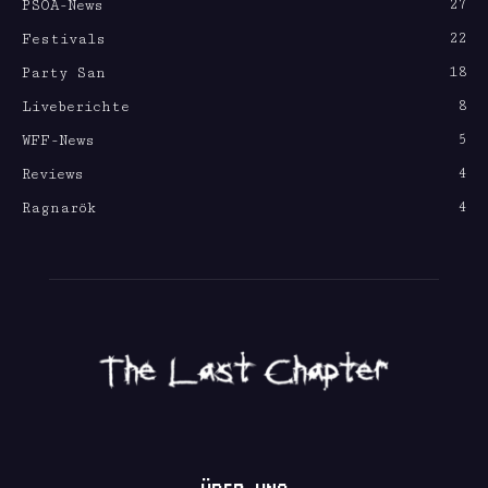
27
PSOA-News
22
Festivals
18
Party San
8
Liveberichte
5
WFF-News
4
Reviews
4
Ragnarök