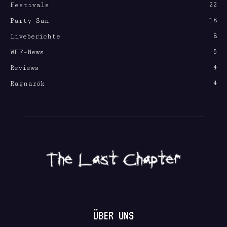
22
Festivals
18
Party San
8
Liveberichte
5
WFF-News
4
Reviews
4
Ragnarök
ÜBER UNS