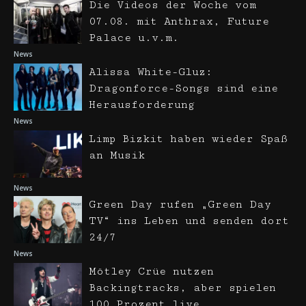
Die Videos der Woche vom
07.08. mit Anthrax, Future
Palace u.v.m.
News
Alissa White-Gluz:
Dragonforce-Songs sind eine
Herausforderung
News
Limp Bizkit haben wieder Spaß
an Musik
News
Green Day rufen „Green Day
TV“ ins Leben und senden dort
24/7
News
Mötley Crüe nutzen
Backingtracks, aber spielen
100 Prozent live