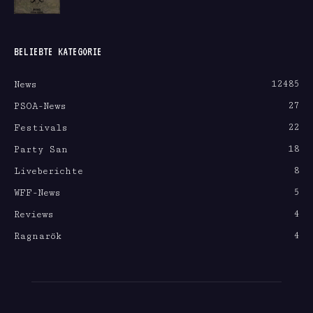
BELIEBTE KATEGORIE
12485
News
27
PSOA-News
22
Festivals
18
Party San
8
Liveberichte
5
WFF-News
4
Reviews
4
Ragnarök