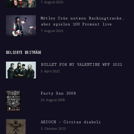
7. August 2026
Mötley Crüe nutzen Backingtracks,
aber spielen 100 Prozent live
7. August 2026
BELIEBTE BEITRÄGE
BULLET FOR MY VALENTINE WFF 2022
3. April 2022
Party San 2008
24. August 2008
ARIOCH – Civitas diaboli
5. Oktober 2013