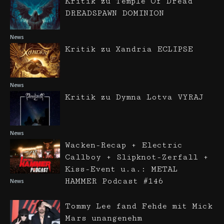
Kritik zu Temple Of Dread
DREADSPAWN DOMINION
News
Kritik zu Xandria ECLIPSE
News
Kritik zu Dymna Lotva VYRAJ
News
Wacken-Recap + Electric
Callboy + Slipknot-Zerfall +
Kiss-Event u.a.: METAL
HAMMER Podcast #146
News
Tommy Lee fand Fehde mit Mick
Mars unangenehm