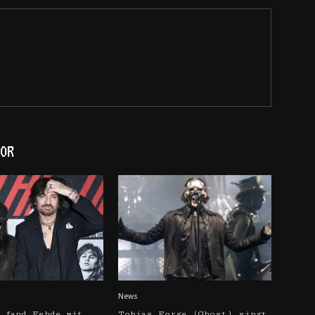
OR
News
 fand Fehde mit
Tobias Forge (Ghost) singt