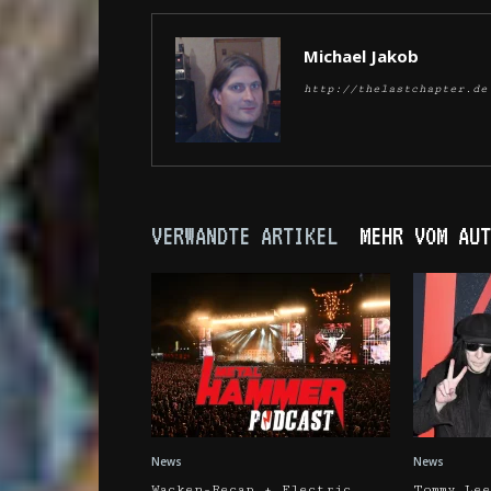
Michael Jakob
http://thelastchapter.de
VERWANDTE ARTIKEL
MEHR VOM AUT
News
News
Wacken-Recap + Electric
Tommy Lee