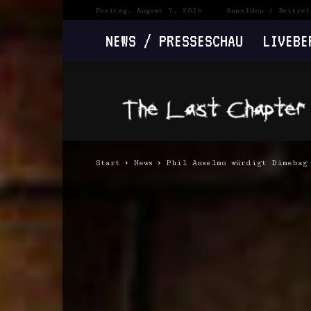
Freitag, August 7, 2026
Anmelden / Beitret
NEWS / PRESSESCHAU
LIVEBE
The
Last
Chapter
Start
News
Phil Anselmo würdigt Dimebag