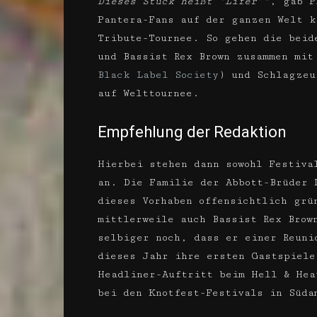
Dieses Stück heißt ‘Lifer’“
, gab P
Pantera-Fans auf der ganzen Welt k
Tribute-Tournee. So gehen die beid
und Bassist Rex Brown zusammen mi
Black Label Society
) und Schlagzeu
auf Welttournee.
Empfehlung der Redaktion
Hierbei stehen dann sowohl Festiva
an. Die Familie der Abbott-Brüder 
dieses Vorhaben offensichtlich grü
mittlerweile auch Bassist Rex Brow
selbiger noch, dass er einer Reuni
dieses Jahr ihre ersten Gastspiele
Headliner-Auftritt beim Hell & Hea
bei den Knotfest-Festivals in Süda