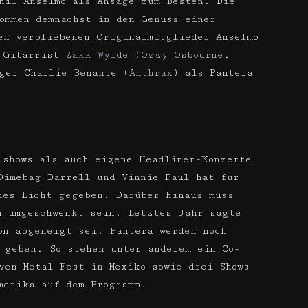
hil Anselmo als Ansage zum Besten. Die
ommen demnächst in den Genuss einer
en verbliebenen Originalmitglieder Anselmo
t Gitarrist
Zakk Wylde
(
Ozzy Osbourne
,
ger Charlie Benante (
Anthrax
) als Pantera
lshows als auch eigene Headliner-Konzerte
Dimebag Darrell und Vinnie Paul hat für
nes Licht gegeben. Darüber hinaus muss
n umgeschwenkt sein. Letztes Jahr sagte
on abgeneigt sei. Pantera werden noch
 geben. So stehen unter anderem ein Co-
ven Metal Fest in Mexiko sowie drei Shows
merika auf dem Programm.