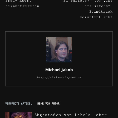
Brady Ebert
(21 Bullets)‘ vom „The
bekanntgegeben
Retaliators“-
Soundtrack
veröffentlicht
Michael Jakob
http://thelastchapter.de
VERWANDTE ARTIKEL
MEHR VOM AUTOR
Abgestoßen von Labels, aber