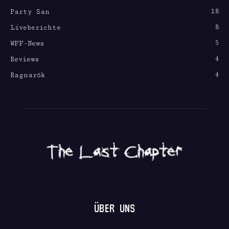
18
Party San
8
Liveberichte
5
WFF-News
4
Reviews
4
Ragnarök
ÜBER UNS