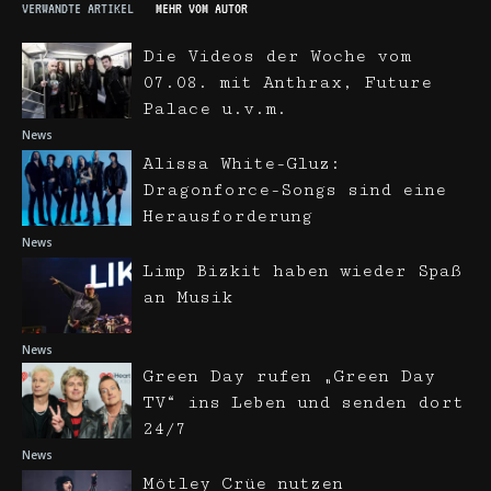
VERWANDTE ARTIKEL
MEHR VOM AUTOR
Die Videos der Woche vom
07.08. mit Anthrax, Future
Palace u.v.m.
News
Alissa White-Gluz:
Dragonforce-Songs sind eine
Herausforderung
News
Limp Bizkit haben wieder Spaß
an Musik
News
Green Day rufen „Green Day
TV“ ins Leben und senden dort
24/7
News
Mötley Crüe nutzen