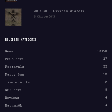
ARIOCH – Civitas diaboli
5. Oktober 2013
BELIEBTE KATEGORIE
12490
News
27
PSOA-News
22
Festivals
18
Party San
8
Liveberichte
5
WFF-News
4
Reviews
4
Ragnarök