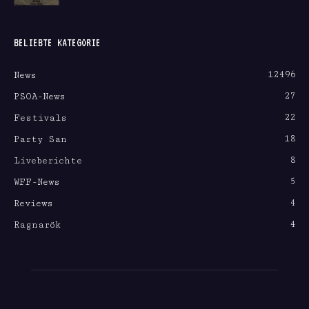
BELIEBTE KATEGORIE
12496
News
27
PSOA-News
22
Festivals
18
Party San
8
Liveberichte
5
WFF-News
4
Reviews
4
Ragnarök