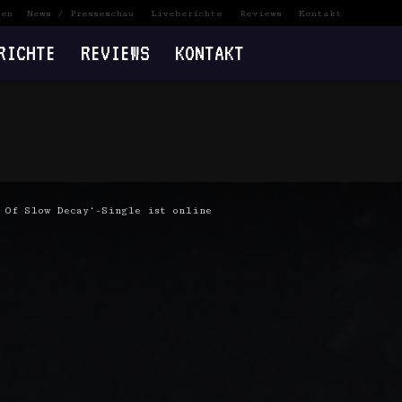
ten
News / Presseschau
Liveberichte
Reviews
Kontakt
RICHTE
REVIEWS
KONTAKT
 Of Slow Decay‘-Single ist online