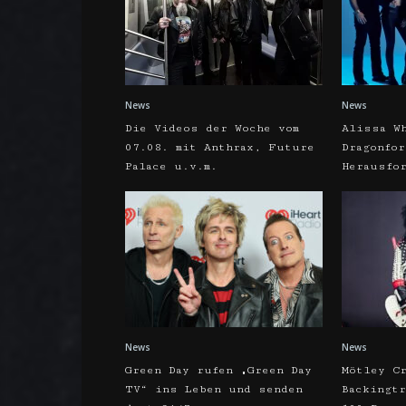
News
News
Die Videos der Woche vom
Alissa W
07.08. mit Anthrax, Future
Dragonfo
Palace u.v.m.
Herausfo
News
News
Green Day rufen „Green Day
Mötley C
TV“ ins Leben und senden
Backingt