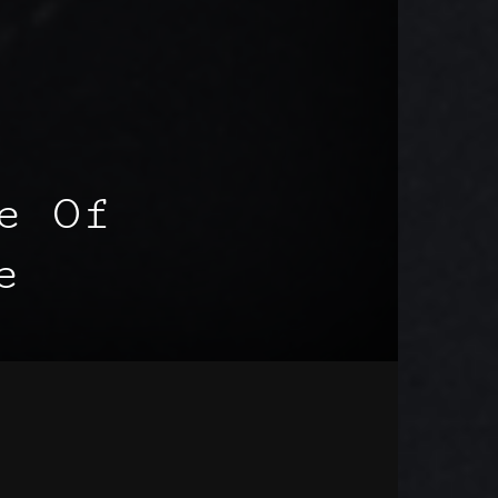
e Of
e