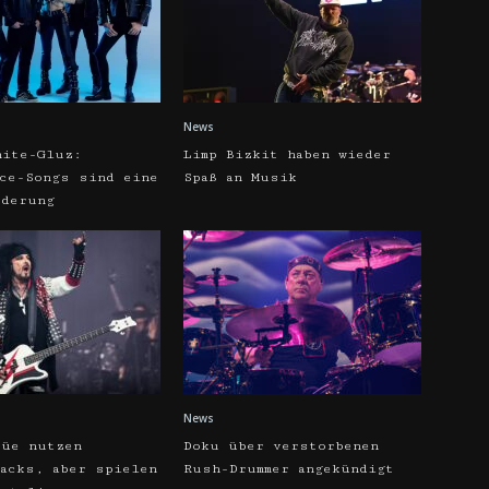
News
hite-Gluz:
Limp Bizkit haben wieder
rce-Songs sind eine
Spaß an Musik
rderung
News
rüe nutzen
Doku über verstorbenen
racks, aber spielen
Rush-Drummer angekündigt