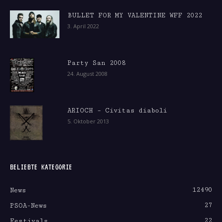
BULLET FOR MY VALENTINE WFF 2022
3. April 2022
Party San 2008
24. August 2008
ARIOCH – Civitas diaboli
5. Oktober 2013
BELIEBTE KATEGORIE
12490
News
27
PSOA-News
22
Festivals