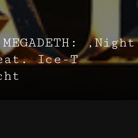
 MEGADETH: ‚Night
eat. Ice-T
cht