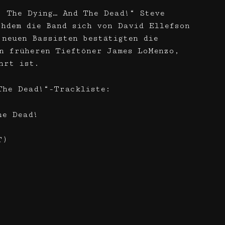
, The Dying… And The Dead!“ Steve
hdem die Band sich von David Ellefson
 neuen Bassisten bestätigten die
n früheren Tieftöner James LoMenzo,
hrt ist.
The Dead!“-Trackliste:
The Dead!
 T)