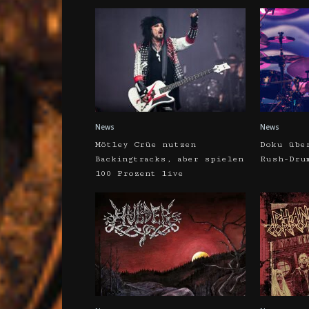
News
News
Mötley Crüe nutzen
Doku übe
Backingtracks, aber spielen
Rush-Dru
100 Prozent live