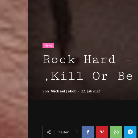
News
Rock Hard –
‚Kill Or Be
Von
Michael Jakob
-
22. Juli 2022
Teilen