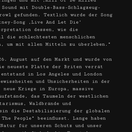
ringen und mit ‚Kill Or Be Killed‘
 Sound mit Double-Bass-Schlagzeug-
rowl gefunden. Textlich wurde der Song
tney-Song ‚Live And Let Die‘
erpretation dessen, wie die
al die schlechtesten menschlichen
n, um mit allen Mitteln zu überleben.“
26. August auf den Markt und wurde von
ie neueste Platte der Briten verrät
 entstand in Los Angeles und London
gewissheiten und Unsicherheiten in der
, neue Kriege in Europa, massive
Aufstände, das Taumeln der westlichen
tarismus, Waldbrände und
ein die Destabilisierung der globalen
The People“ beeinflusst. Lange haben
 Natur für unseren Schutz und unser