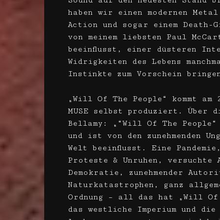
Sound auf den neuesten Stand b
haben wir einen modernen Metal
Action und sogar einem Death-G
von meinem liebsten Paul McCar
beeinflusst, einer düsteren Int
Widrigkeiten des Lebens manchm
Instinkte zum Vorschein bringe
„Will Of The People“ kommt am 
MUSE selbst produziert. Über d
Bellamy: „“Will Of The People“
und ist von den zunehmenden Un
Welt beeinflusst. Eine Pandemie
Proteste & Unruhen, versuchte 
Demokratie, zunehmender Autori
Naturkatastrophen, ganz allgem
Ordnung – all das hat „Will Of 
das westliche Imperium und die