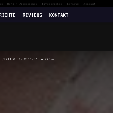
en
News / Presseschau
Liveberichte
Reviews
Kontakt
RICHTE
REVIEWS
KONTAKT
e ‚Kill Or Be Killed‘ im Video