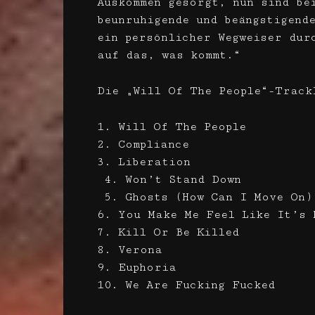
Auskommen gesorgt, nun sind be
beunruhigende und beängstigend
ein persönlicher Wegweiser dur
auf das, was kommt.“
Die „Will Of The People“-Track
1. Will Of The People
2. Compliance
3. Liberation
4. Won’t Stand Down
5. Ghosts (How Can I Move On
6. You Make Me Feel Like It’s
7. Kill Or Be Killed
8. Verona
9. Euphoria
10. We Are Fucking Fucked