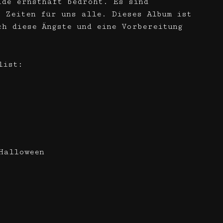
ide ernsthaft bedroht. Es sind
e Zeiten für uns alle. Dieses Album ist
ch diese Ängste und eine Vorbereitung
list:
)
 Halloween