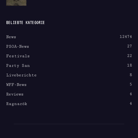
BELIEBTE KATEGORIE
12474
News
27
PSOA-News
22
Festivals
18
Party San
8
Liveberichte
5
WFF-News
4
Reviews
4
Ragnarök