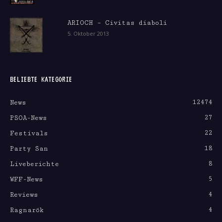
ARIOCH – Civitas diaboli
5. Oktober 2013
BELIEBTE KATEGORIE
12474
News
27
PSOA-News
22
Festivals
18
Party San
8
Liveberichte
5
WFF-News
4
Reviews
4
Ragnarök