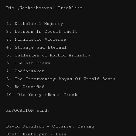
Die „Netherheaven“-Tracklist:
1. Diabolical Majesty
2. Lessons In Occult Theft
3. Nihilistic Violence
4. Strange and Eternal
5. Galleries of Morbid Artistry
6. The 9th Chasm
7. Godforsaken
8. The Intervening Abyss Of Untold Aeons
9. Re-Crucified
10. Die Young (Bonus Track)
REVOCATION sind:
David Davidson – Gitarre, Gesang
Brett Bamberger – Bass