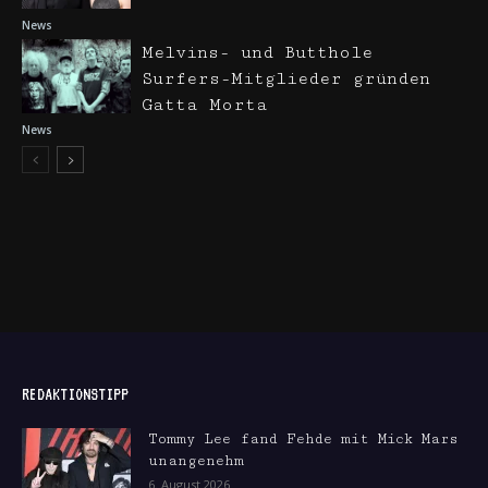
News
Melvins- und Butthole
Surfers-Mitglieder gründen
Gatta Morta
News
REDAKTIONSTIPP
Tommy Lee fand Fehde mit Mick Mars
unangenehm
6. August 2026