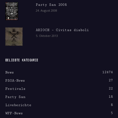
Party San 2008
24. August 2008
ARIOCH – Civitas diaboli
5. Oktober 2013
BELIEBTE KATEGORIE
12474
News
27
PSOA-News
22
Festivals
18
Party San
8
Liveberichte
5
WFF-News