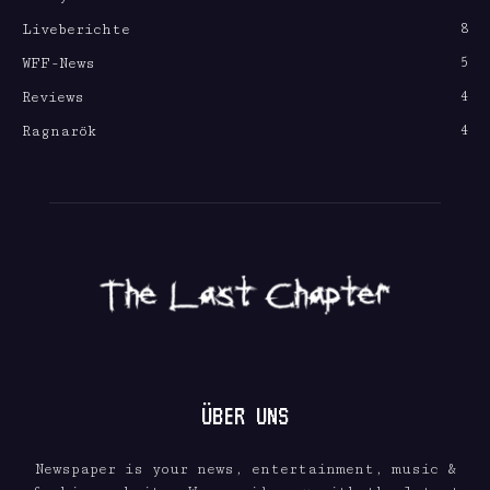
8
Liveberichte
5
WFF-News
4
Reviews
4
Ragnarök
ÜBER UNS
Newspaper is your news, entertainment, music &