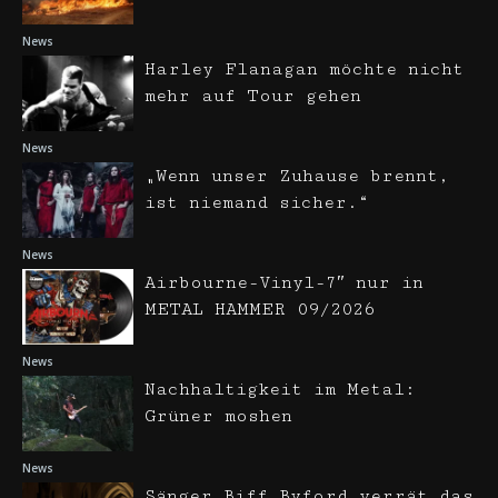
News
Harley Flanagan möchte nicht
mehr auf Tour gehen
News
„Wenn unser Zuhause brennt,
ist niemand sicher.“
News
Airbourne-Vinyl-7″ nur in
METAL HAMMER 09/2026
News
Nachhaltigkeit im Metal:
Grüner moshen
News
Sänger Biff Byford verrät das