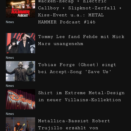
Wacken-Recap + Electric
Callboy + Slipknot-Zerfall +
Kiss-Event u.a.: METAL
HAMMER Podcast #146
News
Tommy Lee fand Fehde mit Mick
Mars unangenehm
News
Tobias Forge (Ghost) singt
bei Accept-Song ‘Save Us’
News
Shirt im Extreme Metal-Design
in neuer Villains-Kollektion
News
Metallica-Bassist Robert
Trujillo erzählt von