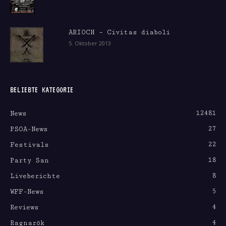
ARIOCH – Civitas diaboli
5. Oktober 2013
BELIEBTE KATEGORIE
12481
News
27
PSOA-News
22
Festivals
18
Party San
8
Liveberichte
5
WFF-News
4
Reviews
4
Ragnarök