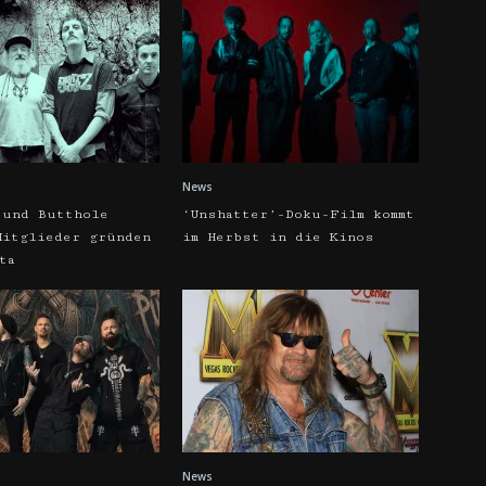
News
 und Butthole
‘Unshatter’-Doku-Film kommt
Mitglieder gründen
im Herbst in die Kinos
ta
News