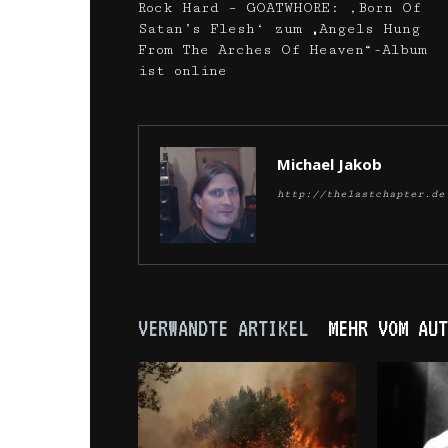
Rock Hard – GOATWHORE: ‚Born Of
Satan’s Flesh‘ zum „Angels Hung
From The Arches Of Heaven“-Album
ist online
Michael Jakob
http://thelastchapter.de
VERWANDTE ARTIKEL
MEHR VOM AUT