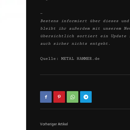
—
Bestens informiert über dieses und
bleibt ihr außerdem mit unserem Ne
übersichtlich sortiert ein Update 
auch sicher nichts entgeht.
Quelle: METAL HAMMER.de
Vorheriger Artikel