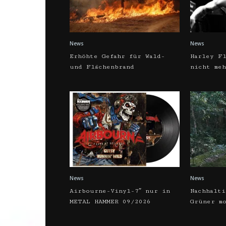
News
News
Erhöhte Gefahr für Wald-
Harley Fl
und Flächenbrand
nicht me
News
News
Airbourne-Vinyl-7″ nur in
Nachhalti
METAL HAMMER 09/2026
Grüner m