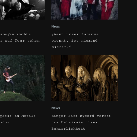
News
anagan möchte
„Wenn unser Zuhause
hr auf Tour gehen
brennt, ist niemand
sicher.“
News
gkeit im Metal:
Sänger Biff Byford verrät
oshen
das Geheimnis ihrer
Beharrlichkeit