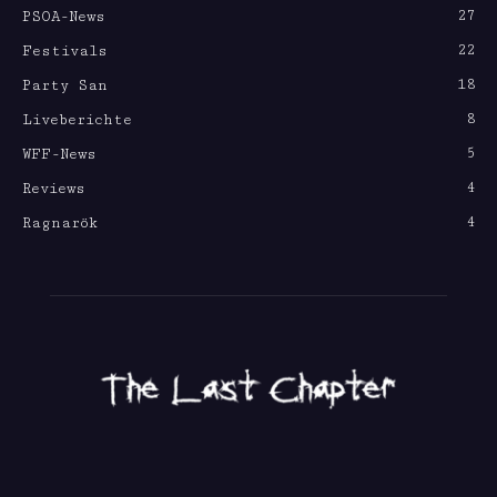
27
PSOA-News
22
Festivals
18
Party San
8
Liveberichte
5
WFF-News
4
Reviews
4
Ragnarök