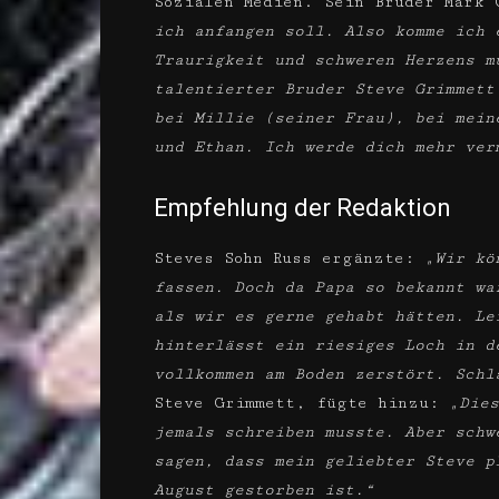
Sozialen Medien. Sein Bruder Mark
ich anfangen soll. Also komme ich 
Traurigkeit und schweren Herzens m
talentierter Bruder Steve Grimmett
bei Millie (seiner Frau), bei mein
und Ethan. Ich werde dich mehr ver
Empfehlung der Redaktion
Steves Sohn Russ ergänzte:
„Wir kö
fassen. Doch da Papa so bekannt wa
als wir es gerne gehabt hätten. Le
hinterlässt ein riesiges Loch in d
vollkommen am Boden zerstört. Schl
Steve Grimmett, fügte hinzu:
„Dies
jemals schreiben musste. Aber schw
sagen, dass mein geliebter Steve p
August gestorben ist.“