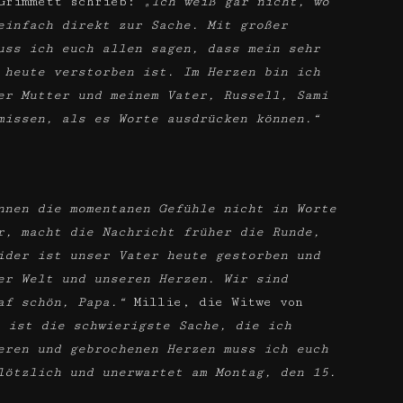
 Grimmett schrieb:
„Ich weiß gar nicht, wo
einfach direkt zur Sache. Mit großer
uss ich euch allen sagen, dass mein sehr
 heute verstorben ist. Im Herzen bin ich
er Mutter und meinem Vater, Russell, Sami
missen, als es Worte ausdrücken können.“
nnen die momentanen Gefühle nicht in Worte
r, macht die Nachricht früher die Runde,
ider ist unser Vater heute gestorben und
er Welt und unseren Herzen. Wir sind
af schön, Papa.“
Millie, die Witwe von
 ist die schwierigste Sache, die ich
eren und gebrochenen Herzen muss ich euch
lötzlich und unerwartet am Montag, den 15.