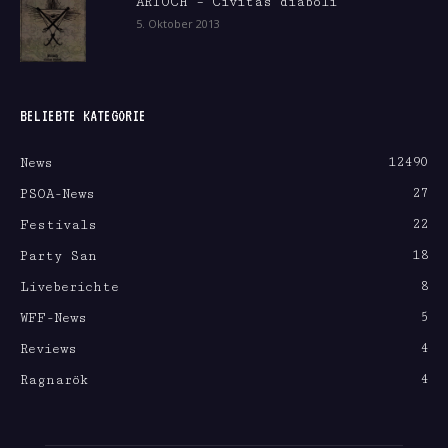
ARIOCH – Civitas diaboli
5. Oktober 2013
BELIEBTE KATEGORIE
12490
News
27
PSOA-News
22
Festivals
18
Party San
8
Liveberichte
5
WFF-News
4
Reviews
4
Ragnarök