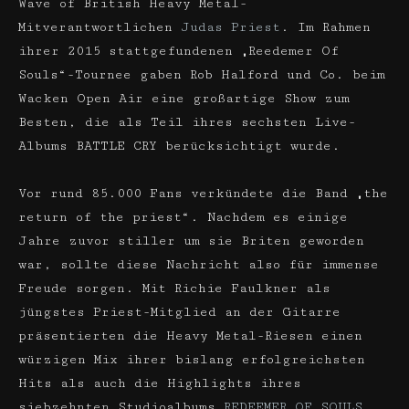
Wave of British Heavy Metal-
Mitverantwortlichen
Judas Priest
. Im Rahmen
ihrer 2015 stattgefundenen „Reedemer Of
Souls“-Tournee gaben Rob Halford und Co. beim
Wacken Open Air eine großartige Show zum
Besten, die als Teil ihres sechsten Live-
Albums BATTLE CRY berücksichtigt wurde.
Vor rund 85.000 Fans verkündete die Band „the
return of the priest“. Nachdem es einige
Jahre zuvor stiller um sie Briten geworden
war, sollte diese Nachricht also für immense
Freude sorgen. Mit Richie Faulkner als
jüngstes Priest-Mitglied an der Gitarre
präsentierten die Heavy Metal-Riesen einen
würzigen Mix ihrer bislang erfolgreichsten
Hits als auch die Highlights ihres
siebzehnten Studioalbums
REDEEMER OF SOULS