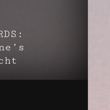
RDS:
ne’s
cht