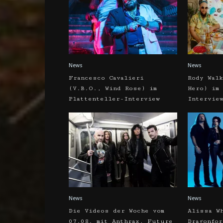
News
News
Francesco Cavalieri
Rody Wal
(V.B.O., Wind Rose) im
Hero) im
Plattenteller-Interview
Intervie
News
News
Die Videos der Woche vom
Alissa W
07.08. mit Anthrax, Future
Dragonfo