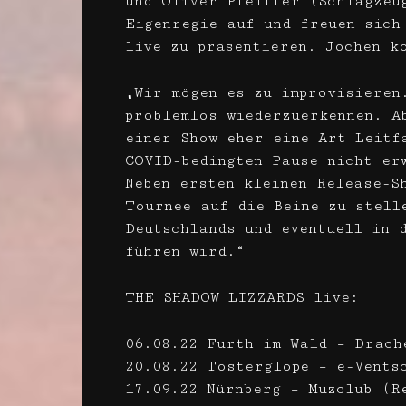
und Oliver Pfeiffer (Schlagzeu
Eigenregie auf und freuen sich
live zu präsentieren. Jochen k
„Wir mögen es zu improvisieren
problemlos wiederzuerkennen. A
einer Show eher eine Art Leitf
COVID-bedingten Pause nicht er
Neben ersten kleinen Release-S
Tournee auf die Beine zu stell
Deutschlands und eventuell in 
führen wird.“
THE SHADOW LIZZARDS live:
06.08.22 Furth im Wald – Drach
20.08.22 Tosterglope – e-Vents
17.09.22 Nürnberg – Muzclub (R