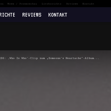
ten
News / Presseschau
Liveberichte
Reviews
Kontakt
RICHTE
REVIEWS
KONTAKT
DS: ‚Who Is Who‘-Clip zum „Someone’s Heartache“-Album...