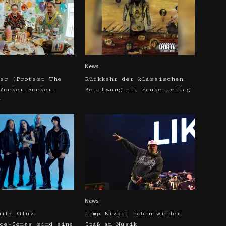
News
ker (Protest The
Rückkehr der klassischen
 Zocker-Rocker-
Besetzung mit Paukenschlag
w
News
hite-Gluz:
Limp Bizkit haben wieder
rce-Songs sind eine
Spaß an Musik